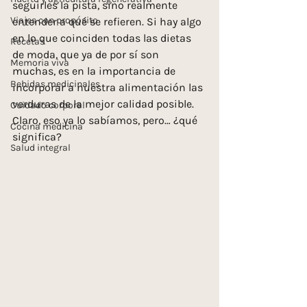
seguirles la pista, sino realmente 
Viajes con propósito
entender a qué se refieren. Si hay algo 
en lo que coinciden todas las dietas 
Recetas
de moda, que ya de por sí son 
Memoria viva
muchas, es en la importancia de 
Bebidas medicinales
incorporar a nuestra alimentación las 
verduras de la mejor calidad posible. 
Cuidado corporal
Claro, eso ya lo sabíamos, pero… ¿qué 
Cocina medicina
significa?
Salud integral