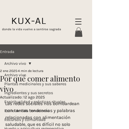
donde la vida vuelve a sentirse sagrada
Entrada
Archivo vivo
2 ene 2025
4 min de lectura
Archivo vivo
Por qué comer alimento
Plantas medicinales y sus saberes
vivo
Ingredientes y sus secretos
Actualizado:
12 ago 2025
Espiritualidad y prácticas rituales
Las redes sociales nos bombardean 
con tantas tendencias y palabras 
Estilo de vida consciente
relacionadas con alimentación 
Recursos y comunidad
saludable, que es difícil no solo 
Huerto y agricultura regenerativa