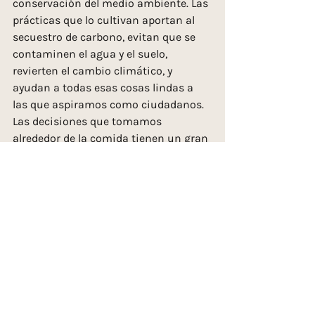
conservación del medio ambiente. Las 
prácticas que lo cultivan aportan al 
secuestro de carbono, evitan que se 
contaminen el agua y el suelo,  
revierten el cambio climático, y 
ayudan a todas esas cosas lindas a 
las que aspiramos como ciudadanos.
Las decisiones que tomamos 
alrededor de la comida tienen un gran 
impacto. Primero y principalmente, 
tienen el poder de transformar 
nuestra salud y bienestar. Más allá, 
afectan en un sinfín de maneras a 
nuestra sociedad y al mundo en el que 
vivimos.  Como decía Hipócrates: “Que 
el alimento sea tu medicina”. Para mí, 
de verdad que el alimento vivo ha sido 
la mejor medicina, espero que para tí 
también lo sea.