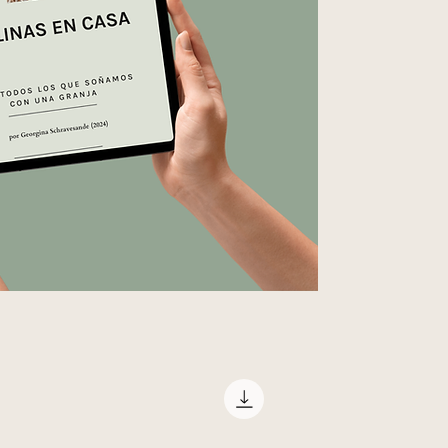
para hacerlo. Te comp
gustado tener cuando 
lo que vas a necesi
gallinas 101: preg
el alimento
prevención primer
recomendaciones pa