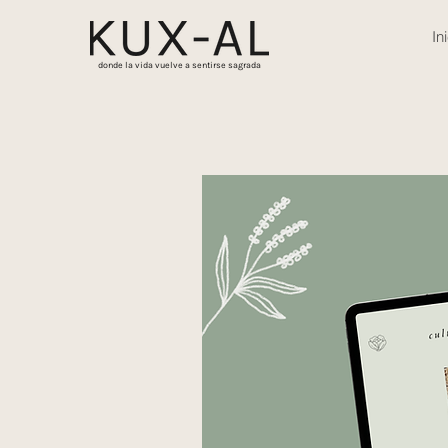
In
donde la vida vuelve a sentirse sagrada