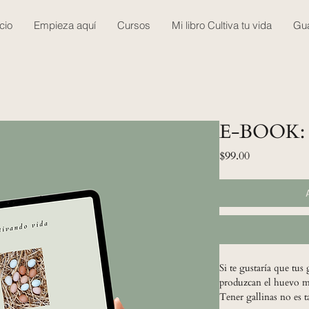
icio
Empieza aquí
Cursos
Mi libro Cultiva tu vida
Gua
E-BOOK: G
Precio
$99.00
Si te gustaría que tus
produzcan el huevo más
Tener gallinas no es ta