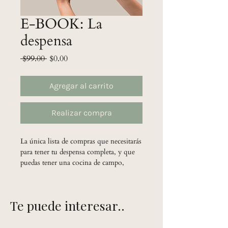
E-BOOK: La
despensa
Precio
Precio
 $99.00 
$0.00
de
oferta
Agregar al carrito
Realizar compra
La única lista de compras que necesitarás
para tener tu despensa completa, y que
puedas tener una cocina de campo,
donde sea que estés.
Aquí encontrarás:
Una lista de las frutas y verduras
Te puede interesar..
disponibles por temporada.
Mi lista de compras para que uses
como guía en tus propias compras.