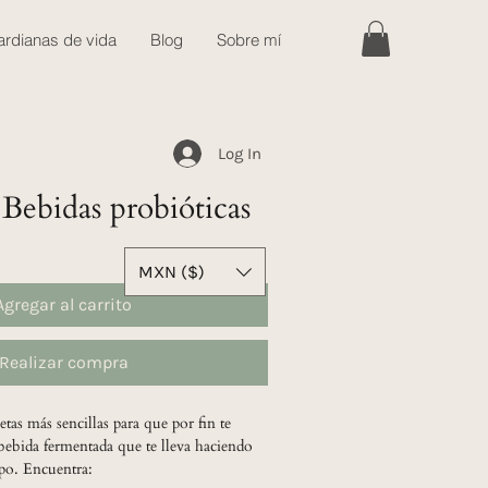
rdianas de vida
Blog
Sobre mí
Log In
ebidas probióticas
MXN ($)
Agregar al carrito
Realizar compra
etas más sencillas para que por fin te
 bebida fermentada que te lleva haciendo
mpo. Encuentra: