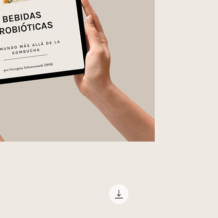
kombucha
kefir de agua
soda de jengibre
kvass
sodas naturales
tepache
hidromiel