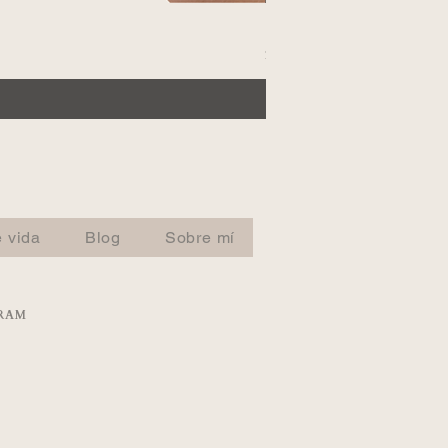
Poster: rueda de medici
Precio
$0.00
 vida
Blog
Sobre mí
GRAM