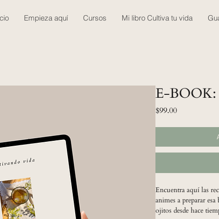
icio
Empieza aquí
Cursos
Mi libro Cultiva tu vida
Gua
E-BOOK: B
Precio
$99.00
Encuentra aquí las rec
animes a preparar esa
ojitos desde hace tie