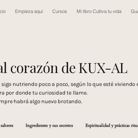
icio
Empieza aquí
Cursos
Mi libro Cultiva tu vida
Gua
al
corazón
de KUX-AL
e sigo nutriendo poco a poco, según lo que esté viviendo
ra por donde tu curiosidad te llame.
empre habrá algo nuevo brotando.
 saberes
Ingredientes y sus secretos
Espiritualidad y prácticas ritu