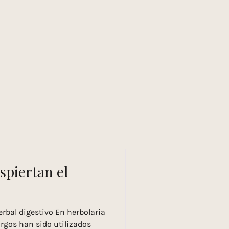
moria viva
piertan el
rbal digestivo En herbolaria
argos han sido utilizados