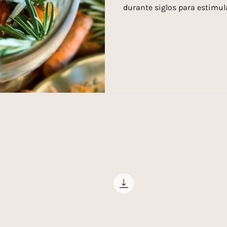
durante siglos para estimula
hígado y despertar el apetit
de que existieran los suple
muchas culturas tenían la
pequeño amargo antes de com
sabor amargo envía una seña
momento de poner en marcha 