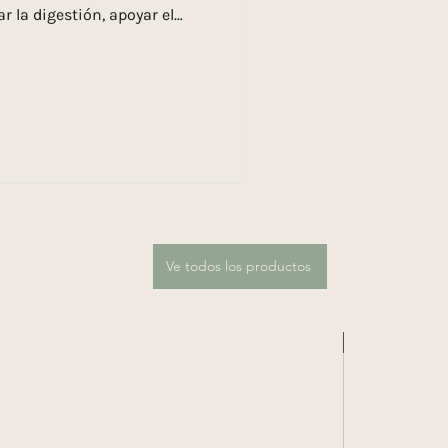
r la digestión, apoyar el
o natural del cuerpo . Antes
mentos digestivos modernos,
 costumbre de tomar un
er . No era casualidad. El
l muy clara al cuerpo: es
la digestión. Al percibi
Ve todos los productos
GRATIS