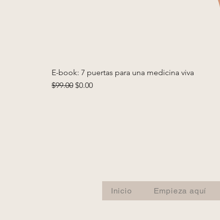
E-book: 7 puertas para una medicina viva
Precio
Precio de oferta
$99.00
$0.00
Inicio
Empieza aquí