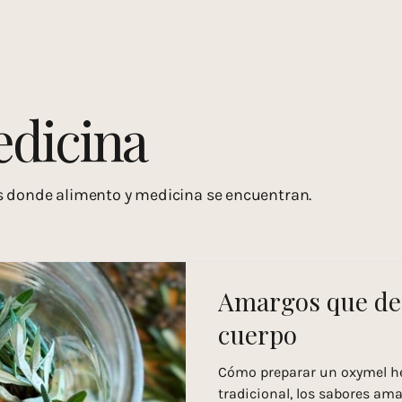
 agricultura regenerativa
Viajes con propósito
Recetas
Me
rporal
Cocina medicina
Salud integral
dicina
s donde alimento y medicina se encuentran.
Amargos que des
cuerpo
Cómo preparar un oxymel he
tradicional, los sabores am