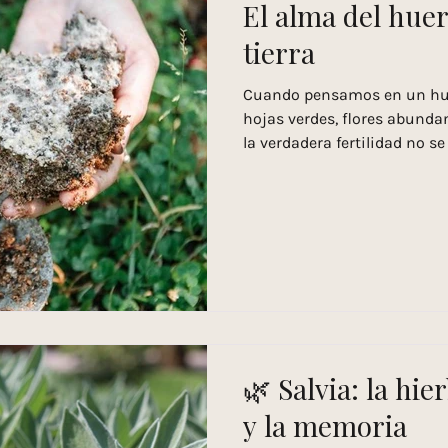
El alma del huer
tierra
Cuando pensamos en un huer
hojas verdes, flores abundan
la verdadera fertilidad no se
la superficie, en la tierra q
suelo vivo es mucho más qu
equilibrio entre materia org
microbiología . La materia orgánica —ho
restos vegetales— se trans
que retiene agua y nutrient
🌿 Salvia: la hie
y la memoria