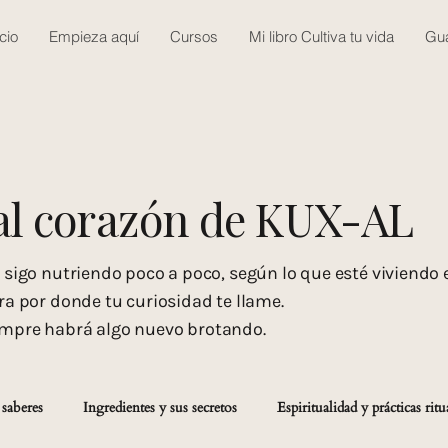
icio
Empieza aquí
Cursos
Mi libro Cultiva tu vida
Gua
al
corazón
de KUX-AL
e sigo nutriendo poco a poco, según lo que esté viviendo
ra por donde tu curiosidad te llame.
empre habrá algo nuevo brotando.
 saberes
Ingredientes y sus secretos
Espiritualidad y prácticas ritu