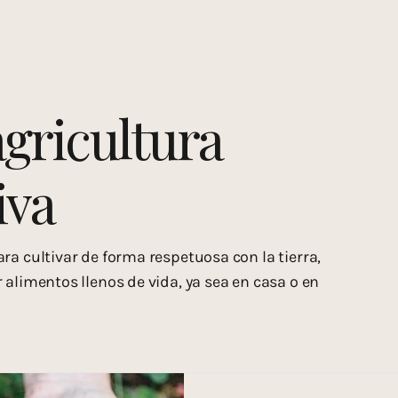
 agricultura regenerativa
Viajes con propósito
Recetas
Me
rporal
Cocina medicina
Salud integral
agricultura
iva
ra cultivar de forma respetuosa con la tierra,
 alimentos llenos de vida, ya sea en casa o en