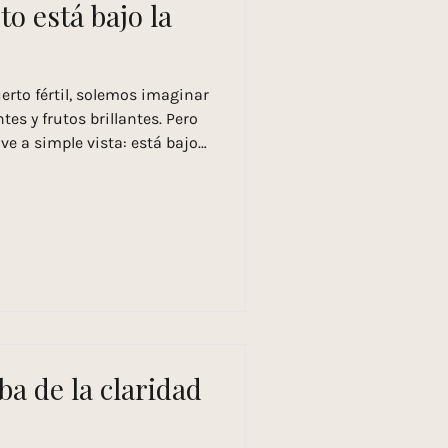
to está bajo la
to fértil, solemos imaginar
tes y frutos brillantes. Pero
 ve a simple vista: está bajo
ue sostiene toda esa vida. Un
e tierra. Es una mezcla en
ánica, minerales y
jas, raíces,
forma lentamente en humus,
es. Los minerales
rba de la claridad