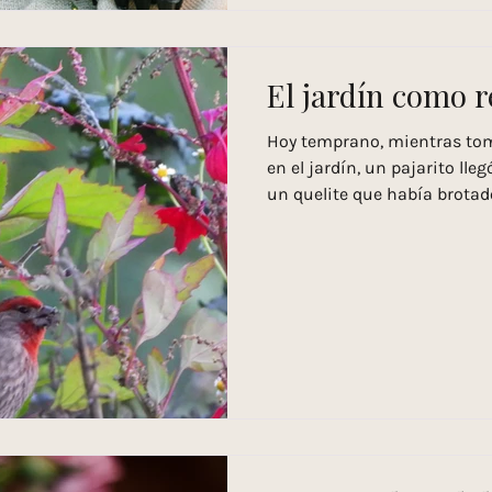
El jardín como r
Hoy temprano, mientras to
en el jardín, un pajarito lle
un quelite que había brotad
Me quedé observando en silen
solo para nosotros. Cada r
amor y conciencia puede con
vida, un espacio compartido
mariposas, abejas, e incluso
que aparecen sin que las h