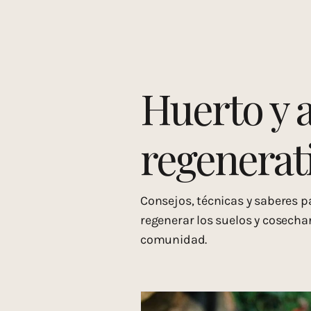
Recursos y comunidad
Huerto y
Bebidas medicinales
Cuidado co
Huerto y 
regenerat
Consejos, técnicas y saberes pa
regenerar los suelos y cosechar
comunidad.