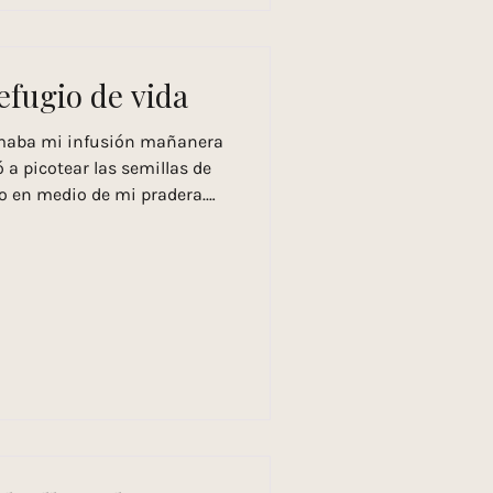
efugio de vida
maba mi infusión mañanera
gó a picotear las semillas de
o en medio de mi pradera.
cio, y pensé: el jardín no es
incón que cultivamos con
vertirse en un refugio de
 con aves, insectos,
 con las plantas silvestres
ayamos planeado. Crear un