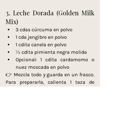
3. Leche Dorada (Golden Milk 
Mix)
3 cdas cúrcuma en polvo
1 cda jengibre en polvo
1 cdita canela en polvo
½ cdita pimienta negra molida
Opcional: 1 cdita cardamomo o 
nuez moscada en polvo
👉 Mezcla todo y guarda en un frasco. 
Para prepararla, calienta 1 taza de 
leche vegetal con 1 cdita de esta 
mezcla y un toque de miel.
Las especias son la forma más sencilla 
de darle a tu cocina un poder curativo. 
No necesitas fórmulas complicadas: 