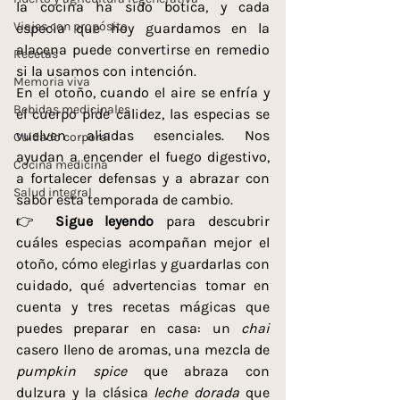
la cocina ha sido botica, y cada 
Viajes con propósito
especia que hoy guardamos en la 
alacena puede convertirse en remedio 
Recetas
si la usamos con intención.
Memoria viva
En el otoño, cuando el aire se enfría y 
Bebidas medicinales
el cuerpo pide calidez, las especias se 
vuelven aliadas esenciales. Nos 
Cuidado corporal
ayudan a encender el fuego digestivo, 
Cocina medicina
a fortalecer defensas y a abrazar con 
Salud integral
sabor esta temporada de cambio.
👉 
Sigue leyendo
 para descubrir 
cuáles especias acompañan mejor el 
otoño, cómo elegirlas y guardarlas con 
cuidado, qué advertencias tomar en 
cuenta y tres recetas mágicas que 
puedes preparar en casa: un 
chai
casero lleno de aromas, una mezcla de 
pumpkin spice
 que abraza con 
dulzura y la clásica
 leche dorada
 que 