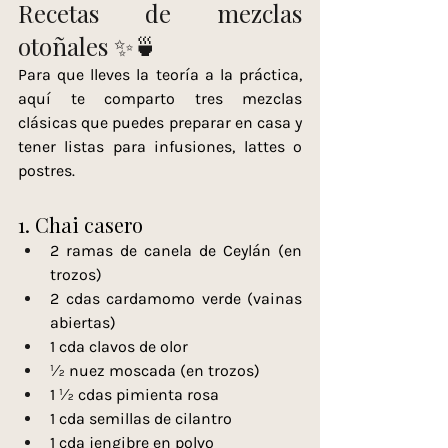
Recetas de mezclas 
otoñales ✨🍵
Para que lleves la teoría a la práctica, 
aquí te comparto tres mezclas 
clásicas que puedes preparar en casa y 
tener listas para infusiones, lattes o 
postres.
1. Chai casero
2 ramas de canela de Ceylán (en 
trozos)
2 cdas cardamomo verde (vainas 
abiertas)
1 cda clavos de olor
½ nuez moscada (en trozos)
1 ½ cdas pimienta rosa
1 cda semillas de cilantro
1 cda jengibre en polvo