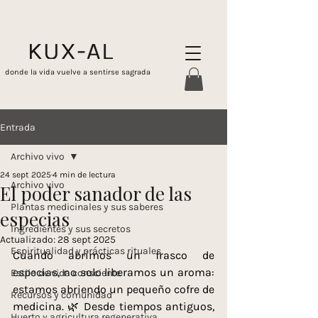
donde la vida vuelve a sentirse sagrada
Entrada
Archivo vivo
24 sept 2025
4 min de lectura
Archivo vivo
El poder sanador de las
Plantas medicinales y sus saberes
especias
Ingredientes y sus secretos
Actualizado:
28 sept 2025
Espiritualidad y prácticas rituales
Cuando abrimos un frasco de 
especias, no solo liberamos un aroma: 
Estilo de vida consciente
estamos abriendo un pequeño cofre de 
Recursos y comunidad
medicina. 🌿 Desde tiempos antiguos, 
Huerto y agricultura regenerativa