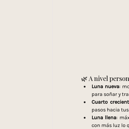
🌿 A nivel person
Luna nueva
: m
para soñar y tra
Cuarto crecient
pasos hacia tus
Luna llena
: máx
con más luz lo 