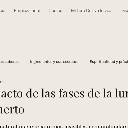
icio
Empieza aquí
Cursos
Mi libro Cultiva tu vida
Gua
us saberes
Ingredientes y sus secretos
Espiritualidad y práct
ura
rsos y comunidad
Huerto y agricultura regenerativa
Viajes 
acto de las fases de la lu
uerto
nales
Cuidado corporal
Cocina medicina
Salud integra
 natural que marca ritmos invisibles pero profundame