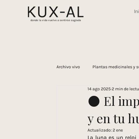
In
donde la vida vuelve a sentirse sagrada
Archivo vivo
Plantas medicinales y s
14 ago 2025
2 min de lect
Estilo de vida consciente
Recu
🌑 El imp
y en tu h
Memoria viva
Bebidas medici
Actualizado:
2 ene
La luna es un reloj