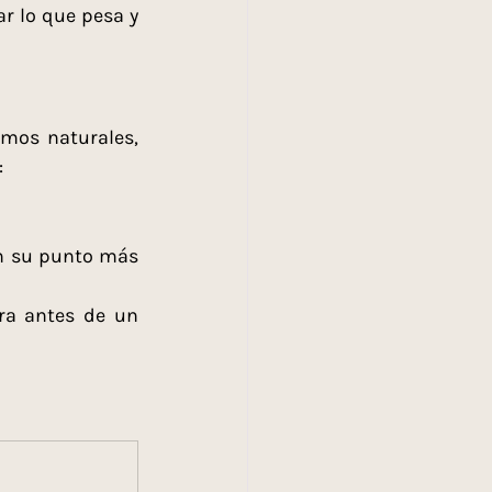
r lo que pesa y 
tmos naturales, 
:
en su punto más 
rra antes de un 