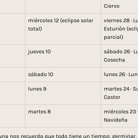
Ciervo
miércoles 12 (eclipse solar 
viernes 28 · L
total)
Esturión (ecli
parcial)
jueves 10
sábado 26 · L
Cosecha
sábado 10
lunes 26 · Lu
lunes 9
martes 24 · S
Castor
martes 8
miércoles 23 
Navideña
 luna nos recuerda que todo tiene un tiempo: germinar, cr