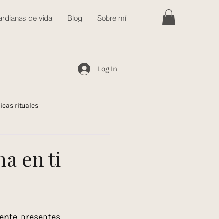
rdianas de vida
Blog
Sobre mí
Log In
icas rituales
con propósito
Recetas
na en ti
l
nte presentes. 