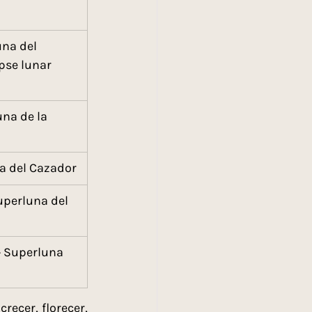
una del 
pse lunar 
una de la 
na del Cazador
uperluna del 
· Superluna 
ecer, florecer, 