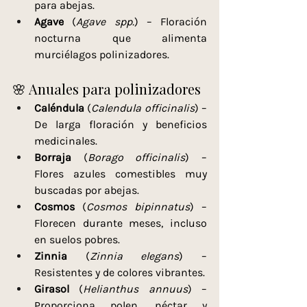
para abejas.
Agave
 (
Agave spp.
) – Floración 
nocturna que alimenta 
murciélagos polinizadores.
🌸 Anuales para polinizadores
Caléndula
 (
Calendula officinalis
) – 
De larga floración y beneficios 
medicinales.
Borraja
 (
Borago officinalis
) – 
Flores azules comestibles muy 
buscadas por abejas.
Cosmos
 (
Cosmos bipinnatus
) – 
Florecen durante meses, incluso 
en suelos pobres.
Zinnia
 (
Zinnia elegans
) – 
Resistentes y de colores vibrantes.
Girasol
 (
Helianthus annuus
) – 
Proporciona polen, néctar y 