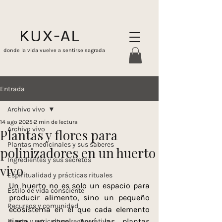
donde la vida vuelve a sentirse sagrada
Entrada
Archivo vivo
14 ago 2025
2 min de lectura
Archivo vivo
Plantas y flores para
Plantas medicinales y sus saberes
polinizadores en un huerto
Ingredientes y sus secretos
vivo
Espiritualidad y prácticas rituales
Un huerto no es solo un espacio para 
Estilo de vida consciente
producir alimento, sino un pequeño 
Recursos y comunidad
ecosistema en el que cada elemento 
tiene un papel. Aquí, las plantas 
Huerto y agricultura regenerativa