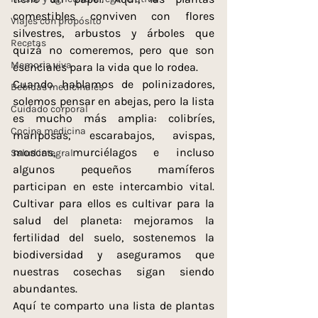
comestibles conviven con flores 
Viajes con propósito
silvestres, arbustos y árboles que 
Recetas
quizá no comeremos, pero que son 
Memoria viva
esenciales para la vida que lo rodea.
Cuando hablamos de polinizadores, 
Bebidas medicinales
solemos pensar en abejas, pero la lista 
Cuidado corporal
es mucho más amplia: colibríes, 
Cocina medicina
mariposas, escarabajos, avispas, 
moscas, murciélagos e incluso 
Salud integral
algunos pequeños mamíferos 
participan en este intercambio vital. 
Cultivar para ellos es cultivar para la 
salud del planeta: mejoramos la 
fertilidad del suelo, sostenemos la 
biodiversidad y aseguramos que 
nuestras cosechas sigan siendo 
abundantes.
Aquí te comparto una lista de plantas 