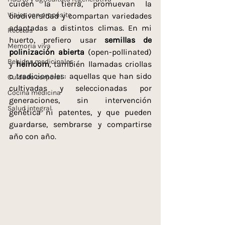
cuiden la tierra, promuevan la 
Viajes con propósito
biodiversidad y compartan variedades 
adaptadas a distintos climas. En mi 
Recetas
huerto, prefiero usar 
semillas de 
Memoria viva
polinización abierta
 (open-pollinated) 
Bebidas medicinales
y 
heirloom
, también llamadas criollas 
o tradicionales: aquellas que han sido 
Cuidado corporal
cultivadas y seleccionadas por 
Cocina medicina
generaciones, sin intervención 
Salud integral
genética ni patentes, y que pueden 
guardarse, sembrarse y compartirse 
año con año.