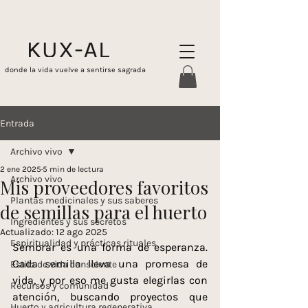
donde la vida vuelve a sentirse sagrada
Entrada
Archivo vivo
2 ene 2025
5 min de lectura
Archivo vivo
Mis proveedores favoritos
Plantas medicinales y sus saberes
de semillas para el huerto
Ingredientes y sus secretos
Actualizado:
12 ago 2025
Espiritualidad y prácticas rituales
Sembrar es una forma de esperanza. 
Cada semilla lleva una promesa de 
Estilo de vida consciente
vida, y por eso me gusta elegirlas con 
Recursos y comunidad
atención, buscando proyectos que 
Huerto y agricultura regenerativa