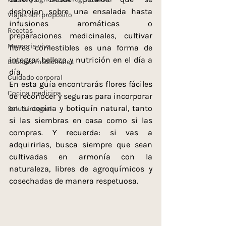
deshojan sobre una ensalada hasta 
Viajes con propósito
infusiones aromáticas o 
Recetas
preparaciones medicinales, cultivar 
Memoria viva
flores comestibles es una forma de 
integrar belleza y nutrición en el día a 
Bebidas medicinales
día.
Cuidado corporal
En esta guía encontrarás flores fáciles 
Cocina medicina
de reconocer y seguras para incorporar 
en tu cocina y botiquín natural, tanto 
Salud integral
si las siembras en casa como si las 
compras. Y recuerda: si vas a 
adquirirlas, busca siempre que sean 
cultivadas en armonía con la 
naturaleza, libres de agroquímicos y 
cosechadas de manera respetuosa.