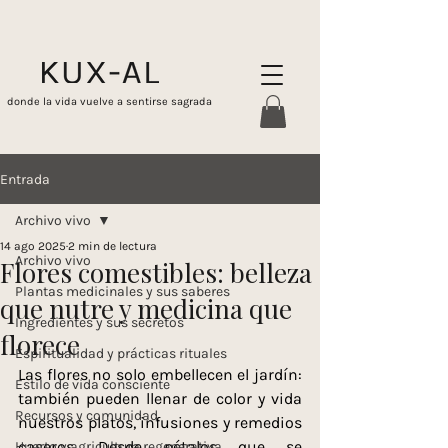
donde la vida vuelve a sentirse sagrada
Entrada
Archivo vivo
14 ago 2025
2 min de lectura
Archivo vivo
Flores comestibles: belleza
Plantas medicinales y sus saberes
que nutre y medicina que
Ingredientes y sus secretos
florece
Espiritualidad y prácticas rituales
Las flores no solo embellecen el jardín: 
Estilo de vida consciente
también pueden llenar de color y vida 
Recursos y comunidad
nuestros platos, infusiones y remedios 
caseros. Desde pétalos que se 
Huerto y agricultura regenerativa