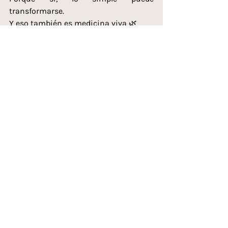
transformarse.
Y eso también es medicina viva 🌿
Recetas
Entradas relacionadas
Ver todo