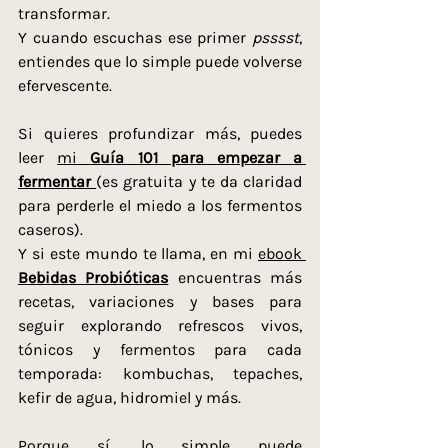
transformar.
Y cuando escuchas ese primer 
psssst
, 
entiendes que lo simple puede volverse 
efervescente.
Si quieres profundizar más, puedes 
leer 
mi 
Guía 101 para empezar a 
fermentar
(es gratuita y te da claridad 
para perderle el miedo a los fermentos 
caseros).
Y si este mundo te llama, en mi 
ebook 
Bebidas Probióticas
 encuentras más 
recetas, variaciones y bases para 
seguir explorando refrescos vivos, 
tónicos y fermentos para cada 
temporada: kombuchas, tepaches, 
kefir de agua, hidromiel y más.
Porque sí, lo simple puede 