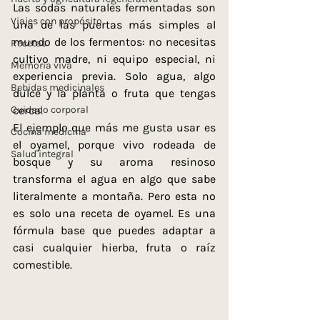
Las sodas naturales fermentadas son 
Viajes con propósito
una de las puertas más simples al 
mundo de los fermentos: no necesitas 
Recetas
cultivo madre, ni equipo especial, ni 
Memoria viva
experiencia previa. Solo agua, algo 
Bebidas medicinales
dulce y la planta o fruta que tengas 
Cuidado corporal
cerca.
El ejemplo que más me gusta usar es 
Cocina medicina
el oyamel, porque vivo rodeada de 
Salud integral
bosque y su aroma resinoso 
transforma el agua en algo que sabe 
literalmente a montaña. Pero esta no 
es solo una receta de oyamel. Es una 
fórmula base que puedes adaptar a 
casi cualquier hierba, fruta o raíz 
comestible.