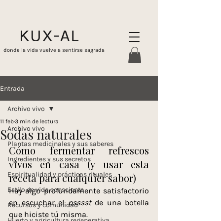
donde la vida vuelve a sentirse sagrada
Entrada
Archivo vivo
11 feb
3 min de lectura
Archivo vivo
Sodas naturales
Plantas medicinales y sus saberes
Cómo fermentar refrescos 
Ingredientes y sus secretos
vivos en casa (y usar esta 
Espiritualidad y prácticas rituales
receta para cualquier sabor)
Estilo de vida consciente
Hay algo profundamente satisfactorio 
en escuchar el 
psssst
 de una botella 
Recursos y comunidad
que hiciste tú misma.
Huerto y agricultura regenerativa